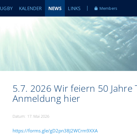
RUGBY
KALENDER
NEWS
LINKS
Members
5.7. 2026 Wir feiern 50 Jahre
Anmeldung hier
Datum: 17. Mai 2026
https://forms.gle/gD2pn38J2WCrm9XXA