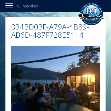
Tauchclub Interlaken
034BD03F-A79A-4B89-
AB6D-487F728E5114