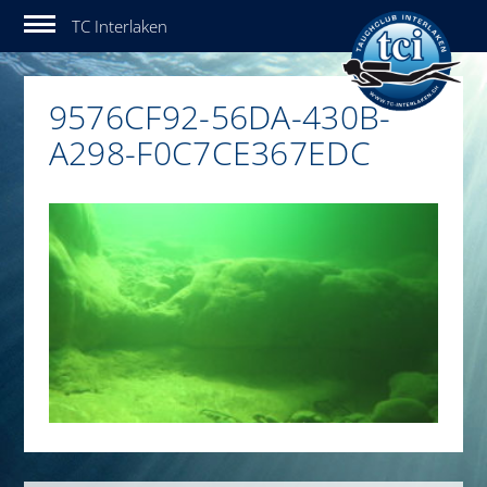
Tauchclub Interlaken
9576CF92-56DA-430B-
A298-F0C7CE367EDC