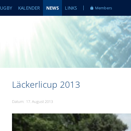
RUGBY
KALENDER
NEWS
LINKS
Members
Läckerlicup 2013
Datum: 17. August 2013