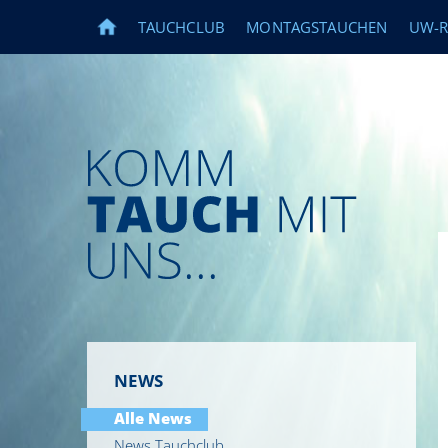
TAUCHCLUB
MONTAGSTAUCHEN
UW-
HOME
NEWS
Alle News
News Tauchclub